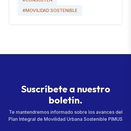
#MOVILIDAD SOSTENIBLE
S
u
s
c
r
í
b
e
t
e
a
n
u
e
s
t
r
o
b
o
l
e
t
í
n
.
Te mantendremos informado sobre los avances del
Plan Integral de Movilidad Urbana Sostenible PIMUS