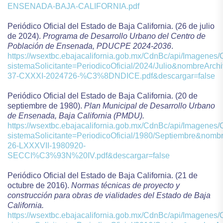
ENSENADA-BAJA-CALIFORNIA.pdf
Periódico Oficial del Estado de Baja California. (26 de julio
de 2024).
Programa de Desarrollo Urbano del Centro de
Población de Ensenada, PDUCPE 2024-2036
.
https://wsextbc.ebajacalifornia.gob.mx/CdnBc/api/Imagene
sistemaSolicitante=PeriodicoOficial/2024/Julio&nombreArch
37-CXXXI-2024726-%C3%8DNDICE.pdf&descargar=false
Periódico Oficial del Estado de Baja California. (20 de
septiembre de 1980).
Plan Municipal de Desarrollo Urbano
de Ensenada, Baja California (PMDU).
https://wsextbc.ebajacalifornia.gob.mx/CdnBc/api/Imagene
sistemaSolicitante=PeriodicoOficial/1980/Septiembre&nomb
26-LXXXVII-1980920-
SECCI%C3%93N%20IV.pdf&descargar=false
Periódico Oficial del Estado de Baja California. (21 de
octubre de 2016).
Normas técnicas de proyecto y
construcción para obras de vialidades del Estado de Baja
California.
https://wsextbc.ebajacalifornia.gob.mx/CdnBc/api/Imagene