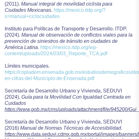
(2011).
Manual integral de movilidad ciclista para
Ciudades Mexicanas.
https://mexico.itdp.org/?
s=manual+ciclociudades
Instituto para Políticas de Transporte y Desarrollo. ITDP.
(2024).
Manual de observación de conflictos viales para la
prevención de siniestros de tránsito en ciudades de
América Latina
.
https://mexico.itdp.org/wp-
content/uploads/2024/03/03_Reporte_TCA.pdf
L
ímites municipales.
https://copladem.ensenada.gob.mx/estudiosdemograficos/doc
en-cifras-del-Municipio-de-Ensenada.pdf
Secretaría de Desarrollo Urbano y Vivienda, SEDUVI
(2024),
Guía para la Movilidad Con Igualdad Centrada en
Cuidados
https://www.gob.mx/cms/uploads/attachment/file/945200/Gu
Secretaría de Desarrollo Urbano y Vivienda, SEDUVI
(2016)
Manual de Normas Técnicas de Accesibilidad.
https://www.data.seduvi.cdmx.gob.mx/portal/images/banne