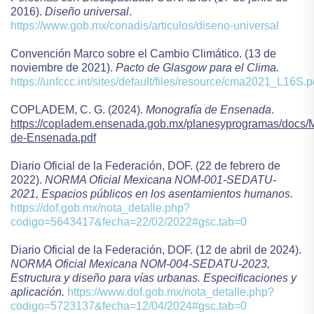
2016).
Diseño universal
.
https://www.gob.mx/conadis/articulos/diseno-universal
Convención Marco sobre el Cambio Climático. (13 de
noviembre de 2021).
Pacto de Glasgow para el Clima.
https://unfccc.int/sites/default/files/resource/cma2021_L16S.p
COPLADEM, C. G. (2024).
Monografía de Ensenada
.
https://copladem.ensenada.gob.mx/planesyprogramas/docs/M
de-Ensenada.pdf
Diario Oficial de la Federación, DOF. (22 de febrero de
2022).
NORMA Oficial Mexicana NOM-001-SEDATU-
2021, Espacios públicos en los asentamientos humanos.
https://dof.gob.mx/nota_detalle.php?
codigo=5643417&fecha=22/02/2022#gsc.tab=0
Diario Oficial de la Federación, DOF. (12 de abril de 2024).
NORMA Oficial Mexicana NOM-004-SEDATU-2023,
Estructura y diseño para vías urbanas. Especificaciones y
aplicación.
https://www.dof.gob.mx/nota_detalle.php?
codigo=5723137&fecha=12/04/2024#gsc.tab=0