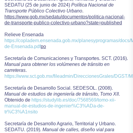
SEDATU
(25 de junio de 2024)
Política Nacional de
Transporte Público Colectivo Urbano
.
https://www.gob.mx/sedatu/documentos/politica-nacional-
de-transporte-publico-colectivo-urbano?state=published
Relieve Ensenada
https://copladem.ensenada.gob.mx/planesyprogramas/docs/M
de-Ensenada.pdf
po
Secretaría de Comunicaciones y Transportes. SCT. (2016).
Manual para obtener los volúmenes de tránsito en
carreteras
.
https://www.sct.gob.mx/fileadmin/DireccionesGrales/DGS
Secretaría de Desarrollo Social. SEDESOL. (2008).
Manual de estudios de ingeniería de tránsito, Tomo XII
.
Obtenido de
https://studylib.es/doc/7568569/tomo-xii-
manual-de-estudios-de-ingenier%C3%ADa-de-
tr%C3%A1nsito
Secretaría de Desarrollo Agrario, Territorial y Urbano.
SEDATU. (2019).
Manual de calles, diseño vial para