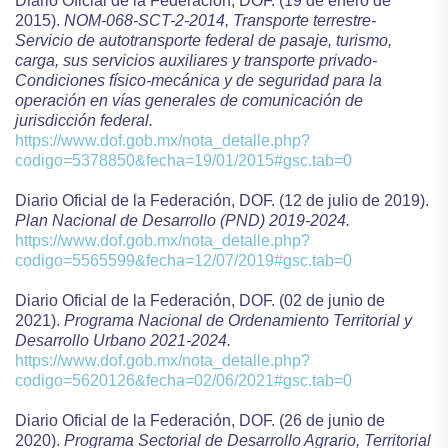
Diario Oficial de la Federación, DOF. (19 de enero de
2015).
NOM-068-SCT-2-2014, Transporte terrestre-
Servicio de autotransporte federal de pasaje, turismo,
carga, sus servicios auxiliares y transporte privado-
Condiciones físico-mecánica y de seguridad para la
operación en vías generales de comunicación de
jurisdicción federal.
https://www.dof.gob.mx/nota_detalle.php?
codigo=5378850&fecha=19/01/2015#gsc.tab=0
Diario Oficial de la Federación, DOF. (12 de julio de 2019).
Plan Nacional de Desarrollo (PND) 2019-2024.
https://www.dof.gob.mx/nota_detalle.php?
codigo=5565599&fecha=12/07/2019#gsc.tab=0
Diario Oficial de la Federación, DOF. (02 de junio de
2021).
Programa Nacional de Ordenamiento Territorial y
Desarrollo Urbano 2021-2024.
https://www.dof.gob.mx/nota_detalle.php?
codigo=5620126&fecha=02/06/2021#gsc.tab=0
Diario Oficial de la Federación, DOF. (26 de junio de
2020).
Programa Sectorial de Desarrollo Agrario, Territorial