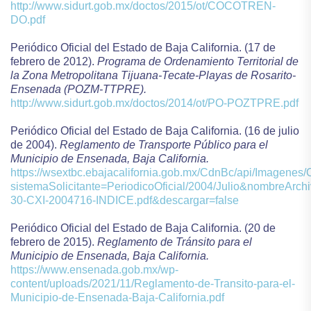
http://www.sidurt.gob.mx/doctos/2015/ot/COCOTREN-
DO.pdf
Periódico Oficial del Estado de Baja California. (17 de
febrero de 2012).
Programa de Ordenamiento Territorial de
la Zona Metropolitana Tijuana-Tecate-Playas de Rosarito-
Ensenada (POZM-TTPRE).
http://www.sidurt.gob.mx/doctos/2014/ot/PO-POZTPRE.pdf
Periódico Oficial del Estado de Baja California. (16 de julio
de 2004).
Reglamento de Transporte Público para el
Municipio de Ensenada, Baja California.
https://wsextbc.ebajacalifornia.gob.mx/CdnBc/api/Imagene
sistemaSolicitante=PeriodicoOficial/2004/Julio&nombreArch
30-CXI-2004716-INDICE.pdf&descargar=false
Periódico Oficial del Estado de Baja California. (20 de
febrero de 2015).
Reglamento de Tránsito para el
Municipio de Ensenada, Baja California.
https://www.ensenada.gob.mx/wp-
content/uploads/2021/11/Reglamento-de-Transito-para-el-
Municipio-de-Ensenada-Baja-California.pdf