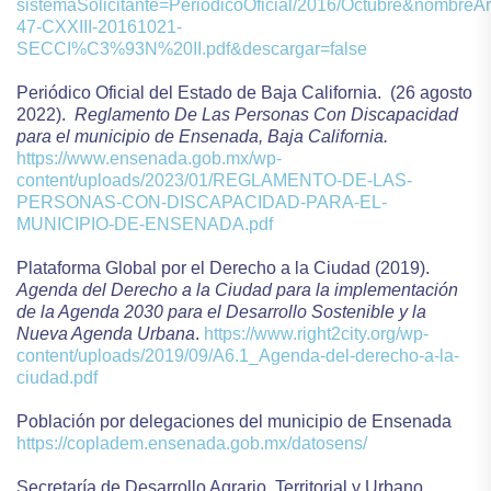
sistemaSolicitante=PeriodicoOficial/2016/Octubre&nombreAr
47-CXXIII-20161021-
SECCI%C3%93N%20II.pdf&descargar=false
Periódico Oficial del Estado de Baja California.
(26 agosto
2022).
Reglamento De Las Personas Con Discapacidad
para el municipio de Ensenada, Baja California.
https://www.ensenada.gob.mx/wp-
content/uploads/2023/01/REGLAMENTO-DE-LAS-
PERSONAS-CON-DISCAPACIDAD-PARA-EL-
MUNICIPIO-DE-ENSENADA.pdf
Plataforma Global por el Derecho a la Ciudad (2019).
Agenda del Derecho a la Ciudad para la implementación
de la Agenda 2030 para el Desarrollo Sostenible y la
Nueva Agenda Urbana
.
https://www.right2city.org/wp-
content/uploads/2019/09/A6.1_Agenda-del-derecho-a-la-
ciudad.pdf
Población por delegaciones del municipio de Ensenada
https://copladem.ensenada.gob.mx/datosens/
Secretaría de Desarrollo Agrario, Territorial y Urbano.