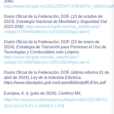
2040
.
https://www.dof.gob.mx/2021/SEDATU/SEDATU_090421.pdf
Diario Oficial de la Federación, DOF. (10 de octubre de
2023).
Estrategia Nacional de Movilidad y Seguridad Vial
2023-2042.
https://www.dof.gob.mx/nota_detalle.php?
codigo=5704444&fecha=10/10/2023#gsc.tab=0
Diario Oficial de la Federación, DOF. (23 de enero de
2024).
Estrategia de Transición para Promover el Uso de
Tecnologías y Combustibles más Limpios.
https://www.dof.gob.mx/nota_detalle.php?
codigo=5714865&fecha=23/01/2024#gsc.tab=0
Diario Oficial de la Federación, DOF. (última reforma 01 de
abril de 2024).
Ley de la Industria Eléctrica.
https://www.diputados.gob.mx/LeyesBiblio/pdf/LIElec.pdf
Europea, A. d. (julio de 2024).
Centrico MX
.
https://ec.europa.eu/transparency/regdoc/rep/1/2013/ES/1-
2013-913-ES-F1-1-ANNEX-1.Pdf