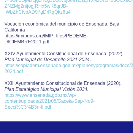
v=bGF0OjMxLjgzNzg5LGxvbjotMTE2LjYxNzc4LHo6OCxs
ZNZMg2nijogjRHx5wK8qrJB-
IWbZhCfvbAD97gDrRqQkz6u4
Vocación económica del municipio de Ensenada, Baja
California
https://imipens.org/IMIP_files/PEDEME-
DICIEMBRE2011.pdf
XXIV Ayuntamiento Constitucional de Ensenada. (2022).
Plan Municipal de Desarrollo 2021-2024
.
https://copladem.ensenada.gob.mx/planesyprogramas
2024.pdf
XXIII Ayuntamiento Constitucional de Ensenada (2020).
Plan Estratégico Municipal Visión 2034.
https://www.ensenada.gob.mx/wp-
content/uploads/2021/05/Gaceta-Sep-No9-
Secci%C3%B3n-II.pdf