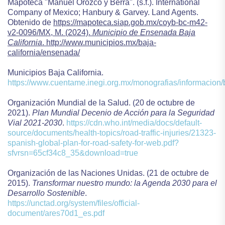
Mapoteca "Manuel Orozco y Berra".
(s.f.). International
Company of Mexico; Hanbury & Garvey.
Land Agents.
Obtenido de
https://mapoteca.siap.gob.mx/coyb-bc-m42-
v2-0096/MX, M. (2024).
Municipio de Ensenada Baja
California
. http://www.municipios.mx/baja-
california/ensenada/
Municipios Baja California.
https://www.cuentame.inegi.org.mx/monografias/informacion/bc
Organización Mundial de la Salud. (20 de octubre de
2021).
Plan Mundial Decenio de Acción para la Seguridad
Vial 2021-2030
.
https://cdn.who.int/media/docs/default-
source/documents/health-topics/road-traffic-injuries/21323-
spanish-global-plan-for-road-safety-for-web.pdf?
sfvrsn=65cf34c8_35&download=true
Organización de las Naciones Unidas. (21 de octubre de
2015).
Transformar nuestro mundo: la Agenda 2030 para el
Desarrollo Sostenible
.
https://unctad.org/system/files/official-
document/ares70d1_es.pdf