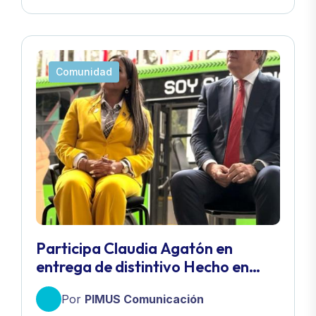
Comunidad
Participa Claudia Agatón en
entrega de distintivo Hecho en
México a empresa de autobuses
Por
PIMUS Comunicación
eléctricos Taruk