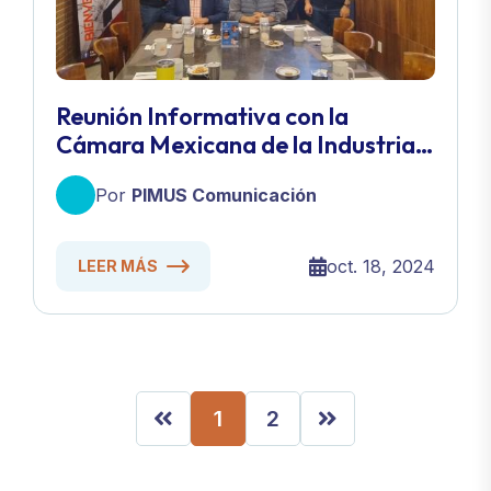
Reunión Informativa con la
Cámara Mexicana de la Industria
de la Construcción (Cmic
Por
PIMUS Comunicación
Delegacion BC)👷🏻
oct. 18, 2024
LEER MÁS
1
2