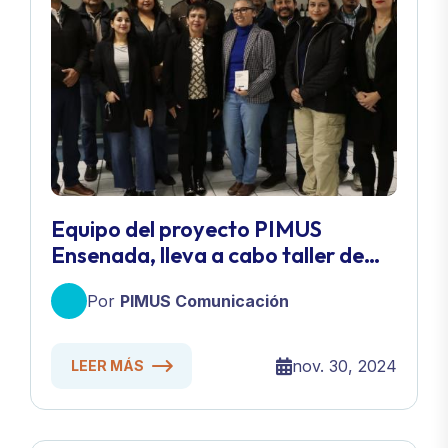
Equipo del proyecto PIMUS
Ensenada, lleva a cabo taller de
análisis FODA con actores claves
Por
PIMUS Comunicación
de los sectores empresarial y
académico.
nov. 30, 2024
LEER MÁS