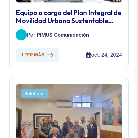
Equipo a cargo del Plan Integral de
Movilidad Urbana Sustentable
(PIMUS) presenta detalles del
Por
PIMUS Comunicación
proyecto ante el Consejo
Ciudadano B.C.
oct. 24, 2024
LEER MÁS
Boletines