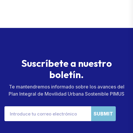
S
u
s
c
r
í
b
e
t
e
a
n
u
e
s
t
r
o
b
o
l
e
t
í
n
.
Te mantendremos informado sobre los avances del
Plan Integral de Movilidad Urbana Sostenible PIMUS
SUBMIT