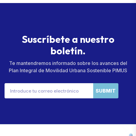
S
u
s
c
r
í
b
e
t
e
a
n
u
e
s
t
r
o
b
o
l
e
t
í
n
.
Te mantendremos informado sobre los avances del
Plan Integral de Movilidad Urbana Sostenible PIMUS
SUBMIT