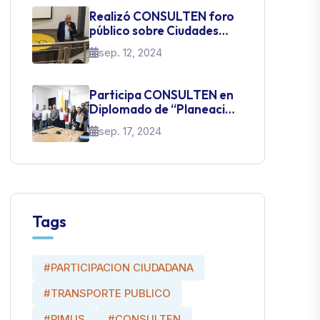
Realizó CONSULTEN foro
público sobre Ciudades
Inteligentes
sep. 12, 2024
Participa CONSULTEN en
Diplomado de “Planeación
Estratégica Urbana –
sep. 17, 2024
transformación urbana y
social“ en Colombia
Tags
#PARTICIPACION CIUDADANA
#TRANSPORTE PUBLICO
#PIMUS
#CONSULTEN