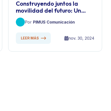
Construyendo juntos la
movilidad del futuro: Un
taller participativo para
Por
PIMUS Comunicación
transformar Ensenada
nov. 30, 2024
LEER MÁS