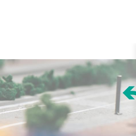
info@pimusensenada.org
d
Descargas
Contáctanos