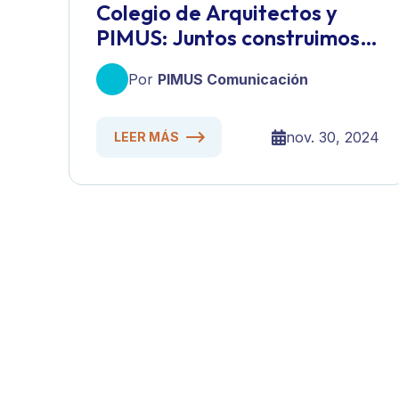
Colegio de Arquitectos y
PIMUS: Juntos construimos
una Ensenada más
Por
PIMUS Comunicación
sostenible
nov. 30, 2024
LEER MÁS