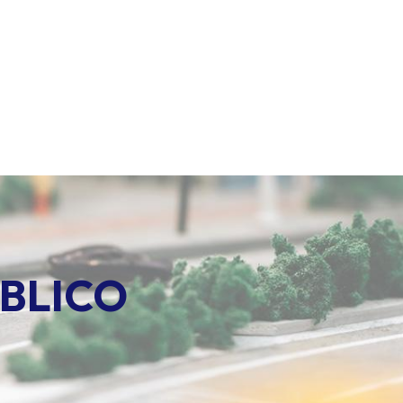
aya Ensenada
Proceso
Galerías
Blog
Soy Rodi
Comunida
BLICO