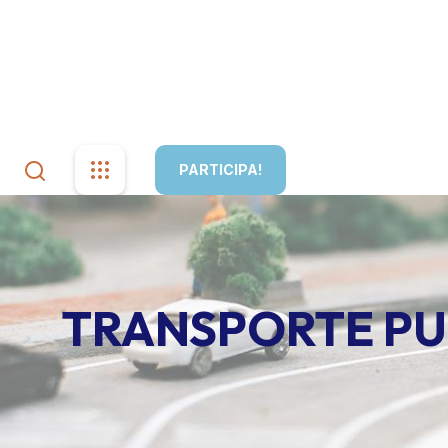
+52(646)5323072
Boulevard, Lázaro Cárdenas 1421, Pl
Inicio
¿Qué es el PIMUS?
PARTICIPA!
TRANSPORTE PU