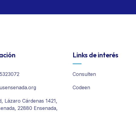
ación
Links de interés
5323072
Consulten
usensenada.org
Codeen
d, Lázaro Cárdenas 1421,
senada, 22880 Ensenada,
tir cookies.