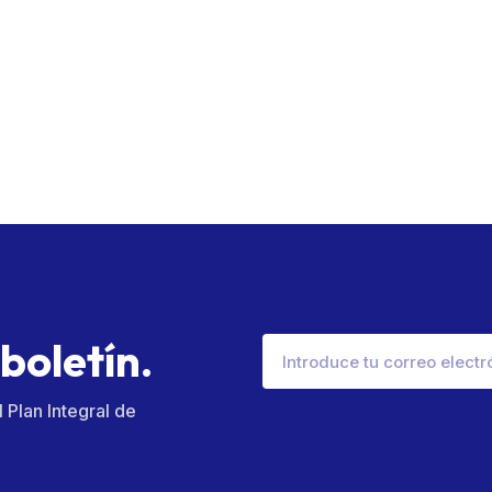
b
o
l
e
t
í
n
.
Plan Integral de