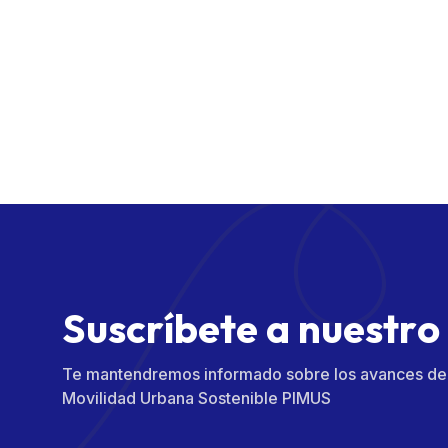
S
u
s
c
r
í
b
e
t
e
a
n
u
e
s
t
r
o
Te mantendremos informado sobre los avances del 
Movilidad Urbana Sostenible PIMUS